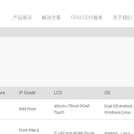
产品展示
解决方案
OEM/ODM服务
关于我们
ure
IP Grade
LCD
OS
43inch~75inch PCAP
Dual OS:Android
IP65 Front
Touch
Windows/Linux
Front IP66 &
7"~32"inch PCAP Touch
Android，Linux